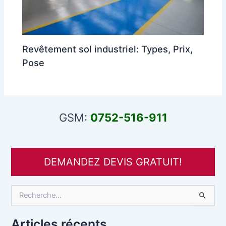
Revêtement sol industriel: Types, Prix,
Pose
GSM:
0752-516-911
DEMANDEZ DEVIS GRATUIT!
R
e
c
h
Articles récents