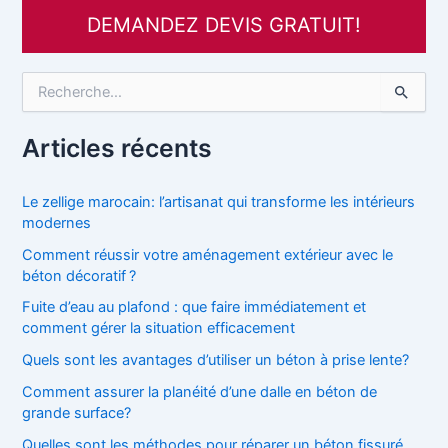
DEMANDEZ DEVIS GRATUIT!
R
e
c
h
Articles récents
e
r
c
Le zellige marocain: l’artisanat qui transforme les intérieurs
h
modernes
e
Comment réussir votre aménagement extérieur avec le
r
béton décoratif ?
:
Fuite d’eau au plafond : que faire immédiatement et
comment gérer la situation efficacement
Quels sont les avantages d’utiliser un béton à prise lente?
Comment assurer la planéité d’une dalle en béton de
grande surface?
Quelles sont les méthodes pour réparer un béton fissuré