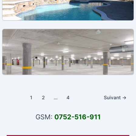
,
,
,
Béton
Dalle béton
Terrasse béton
Terrasses
Dalle béton terrasse: Types de béton, Prix, pose
,
Béton
Dalle béton
Prix dalle piscine béton au m2 selon les types
Pagination
1
2
…
4
Suivant
→
d’article
GSM:
0752-516-911
,
Béton
Dalle béton
Dalle béton garage: Type béton, Avantages, Prix