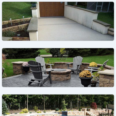
,
Béton
Dalle béton
Dalle béton armé: Caractéristiques, Prix, Pose
,
Béton
Dalle béton
Dalle en béton pas cher: Types, Prix, Conseils