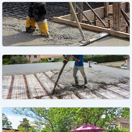
,
Béton
Dalle béton
Béton lissé extérieur: Prix, Pose, Usages
,
Dallage
Dalle béton
Le dallage sur terre-plein pour une fondation
durable
Dalle béton