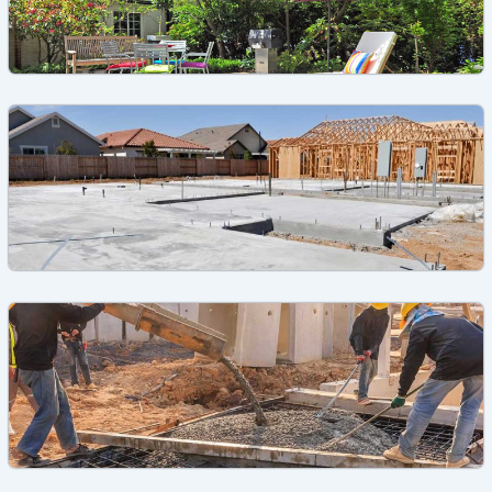
La dalle de compression pour la solidité de votre
maison
,
Dallage
Dalle béton
Dalles de béton: Types, Prix, Avantages
,
Béton
Dalle béton
Dalle béton maison: Prix, Types,
Caractéristiques