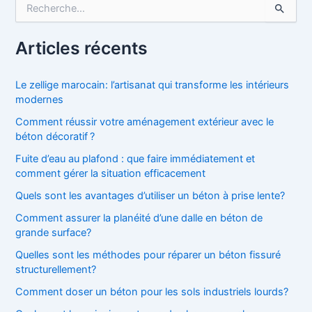
R
e
c
h
Articles récents
e
r
c
Le zellige marocain: l’artisanat qui transforme les intérieurs
h
modernes
e
Comment réussir votre aménagement extérieur avec le
r
béton décoratif ?
:
Fuite d’eau au plafond : que faire immédiatement et
comment gérer la situation efficacement
Quels sont les avantages d’utiliser un béton à prise lente?
Comment assurer la planéité d’une dalle en béton de
grande surface?
Quelles sont les méthodes pour réparer un béton fissuré
structurellement?
Comment doser un béton pour les sols industriels lourds?