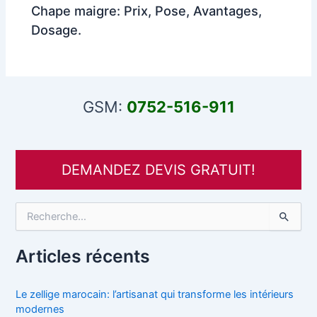
Chape maigre: Prix, Pose, Avantages,
Dosage.
GSM:
0752-516-911
DEMANDEZ DEVIS GRATUIT!
R
e
c
h
Articles récents
e
r
c
Le zellige marocain: l’artisanat qui transforme les intérieurs
h
modernes