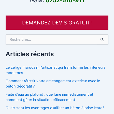
GSM:
0752-516-911
DEMANDEZ DEVIS GRATUIT!
R
e
c
h
Articles récents
e
r
c
Le zellige marocain: l’artisanat qui transforme les intérieurs
h
modernes
e
Comment réussir votre aménagement extérieur avec le
r
béton décoratif ?
:
Fuite d’eau au plafond : que faire immédiatement et
comment gérer la situation efficacement
Quels sont les avantages d’utiliser un béton à prise lente?