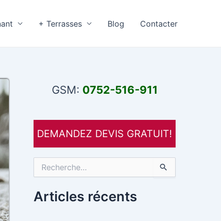
nant
+ Terrasses
Blog
Contacter
GSM:
0752-516-911
DEMANDEZ DEVIS GRATUIT!
R
e
c
h
Articles récents
e
r
c