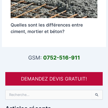
Quelles sont les différences entre
ciment, mortier et béton?
GSM:
0752-516-911
DEMANDEZ DEVIS GRATUIT!
R
e
c
h