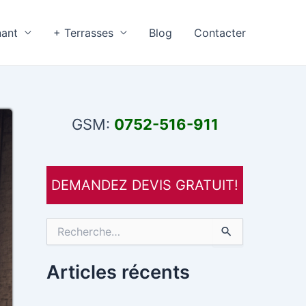
nant
+ Terrasses
Blog
Contacter
GSM:
0752-516-911
DEMANDEZ DEVIS GRATUIT!
R
e
c
h
Articles récents
e
r
c