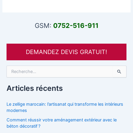
GSM:
0752-516-911
DEMANDEZ DEVIS GRATUIT!
R
e
c
h
Articles récents
e
r
c
Le zellige marocain: l’artisanat qui transforme les intérieurs
h
modernes
e
Comment réussir votre aménagement extérieur avec le
r
béton décoratif ?