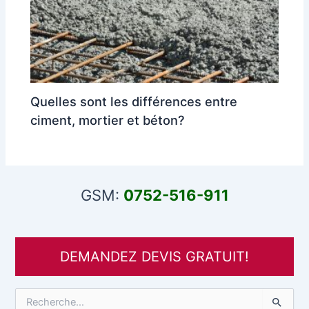
Quelles sont les différences entre
ciment, mortier et béton?
GSM:
0752-516-911
DEMANDEZ DEVIS GRATUIT!
R
e