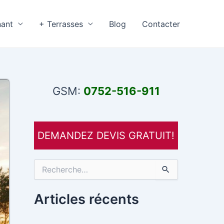
nant
+ Terrasses
Blog
Contacter
GSM:
0752-516-911
DEMANDEZ DEVIS GRATUIT!
R
e
c
h
Articles récents
e
r
c