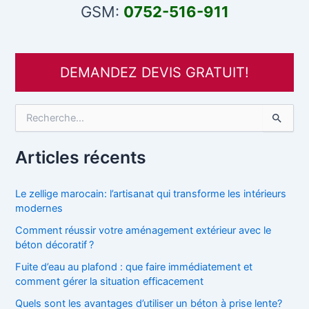
GSM:
0752-516-911
DEMANDEZ DEVIS GRATUIT!
R
e
c
h
Articles récents
e
r
c
Le zellige marocain: l’artisanat qui transforme les intérieurs
h
modernes
e
Comment réussir votre aménagement extérieur avec le
r
béton décoratif ?
:
Fuite d’eau au plafond : que faire immédiatement et
comment gérer la situation efficacement
Quels sont les avantages d’utiliser un béton à prise lente?