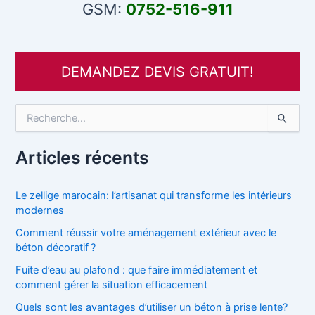
GSM:
0752-516-911
DEMANDEZ DEVIS GRATUIT!
R
e
c
h
Articles récents
e
r
c
Le zellige marocain: l’artisanat qui transforme les intérieurs
h
modernes
e
Comment réussir votre aménagement extérieur avec le
r
béton décoratif ?
:
Fuite d’eau au plafond : que faire immédiatement et
comment gérer la situation efficacement
Quels sont les avantages d’utiliser un béton à prise lente?