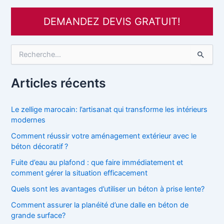
DEMANDEZ DEVIS GRATUIT!
R
e
c
h
Articles récents
e
r
c
Le zellige marocain: l’artisanat qui transforme les intérieurs
h
modernes
e
Comment réussir votre aménagement extérieur avec le
r
béton décoratif ?
:
Fuite d’eau au plafond : que faire immédiatement et
comment gérer la situation efficacement
Quels sont les avantages d’utiliser un béton à prise lente?
Comment assurer la planéité d’une dalle en béton de
grande surface?