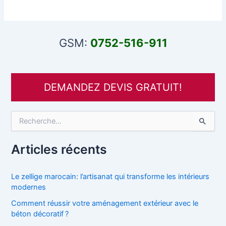
GSM:
0752-516-911
DEMANDEZ DEVIS GRATUIT!
R
e
c
h
Articles récents
e
r
c
Le zellige marocain: l’artisanat qui transforme les intérieurs
h
modernes
e
Comment réussir votre aménagement extérieur avec le
r
béton décoratif ?