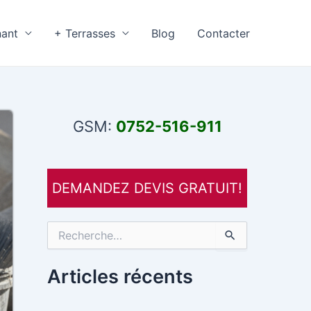
nant
+ Terrasses
Blog
Contacter
GSM:
0752-516-911
DEMANDEZ DEVIS GRATUIT!
R
e
c
h
Articles récents
e
r
c