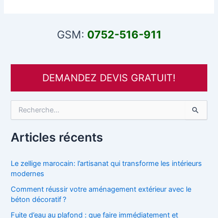
GSM:
0752-516-911
DEMANDEZ DEVIS GRATUIT!
R
e
c
h
Articles récents
e
r
c
Le zellige marocain: l’artisanat qui transforme les intérieurs
h
modernes
e
Comment réussir votre aménagement extérieur avec le
r
béton décoratif ?
:
Fuite d’eau au plafond : que faire immédiatement et