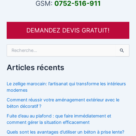
GSM:
0752-516-911
DEMANDEZ DEVIS GRATUIT!
R
e
c
h
Articles récents
e
r
c
Le zellige marocain: l’artisanat qui transforme les intérieurs
h
modernes
e
Comment réussir votre aménagement extérieur avec le
r
béton décoratif ?
:
Fuite d’eau au plafond : que faire immédiatement et
comment gérer la situation efficacement
Quels sont les avantages d’utiliser un béton à prise lente?