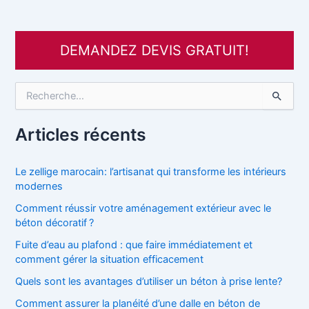
DEMANDEZ DEVIS GRATUIT!
R
e
c
h
Articles récents
e
r
c
Le zellige marocain: l’artisanat qui transforme les intérieurs
h
modernes
e
Comment réussir votre aménagement extérieur avec le
r
béton décoratif ?
:
Fuite d’eau au plafond : que faire immédiatement et
comment gérer la situation efficacement
Quels sont les avantages d’utiliser un béton à prise lente?
Comment assurer la planéité d’une dalle en béton de