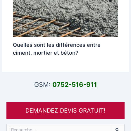
Quelles sont les différences entre
ciment, mortier et béton?
GSM:
0752-516-911
DEMANDEZ DEVIS GRATUIT!
R