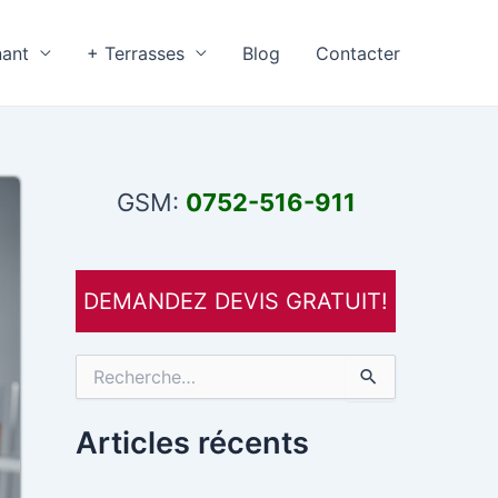
nant
+ Terrasses
Blog
Contacter
GSM:
0752-516-911
DEMANDEZ DEVIS GRATUIT!
R
e
c
h
Articles récents
e
r
c