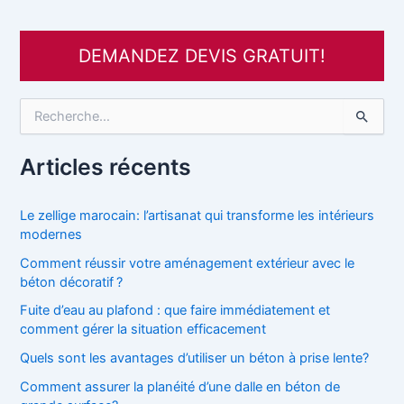
DEMANDEZ DEVIS GRATUIT!
R
e
c
h
Articles récents
e
r
c
Le zellige marocain: l’artisanat qui transforme les intérieurs
h
modernes
e
Comment réussir votre aménagement extérieur avec le
r
béton décoratif ?
:
Fuite d’eau au plafond : que faire immédiatement et
comment gérer la situation efficacement
Quels sont les avantages d’utiliser un béton à prise lente?
Comment assurer la planéité d’une dalle en béton de