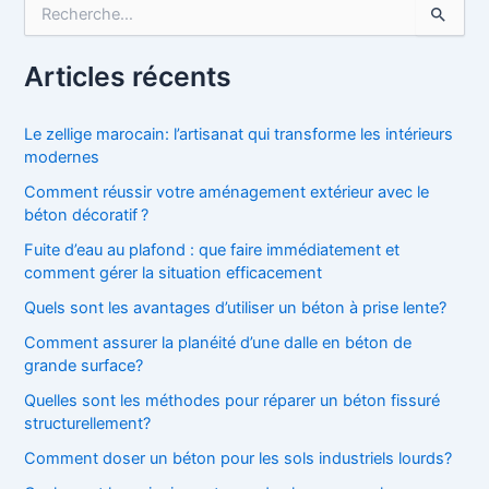
R
e
c
h
Articles récents
e
r
c
Le zellige marocain: l’artisanat qui transforme les intérieurs
h
modernes
e
Comment réussir votre aménagement extérieur avec le
r
béton décoratif ?
:
Fuite d’eau au plafond : que faire immédiatement et
comment gérer la situation efficacement
Quels sont les avantages d’utiliser un béton à prise lente?
Comment assurer la planéité d’une dalle en béton de
grande surface?
Quelles sont les méthodes pour réparer un béton fissuré
structurellement?
Comment doser un béton pour les sols industriels lourds?