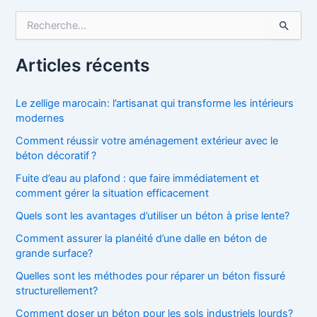
R
e
c
h
Articles récents
e
r
c
Le zellige marocain: l’artisanat qui transforme les intérieurs
h
modernes
e
Comment réussir votre aménagement extérieur avec le
r
béton décoratif ?
:
Fuite d’eau au plafond : que faire immédiatement et
comment gérer la situation efficacement
Quels sont les avantages d’utiliser un béton à prise lente?
Comment assurer la planéité d’une dalle en béton de
grande surface?
Quelles sont les méthodes pour réparer un béton fissuré
structurellement?
Comment doser un béton pour les sols industriels lourds?