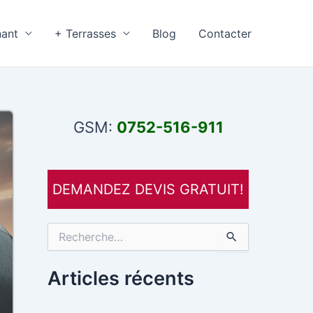
nant
+ Terrasses
Blog
Contacter
GSM:
0752-516-911
DEMANDEZ DEVIS GRATUIT!
R
e
c
h
Articles récents
e
r
c