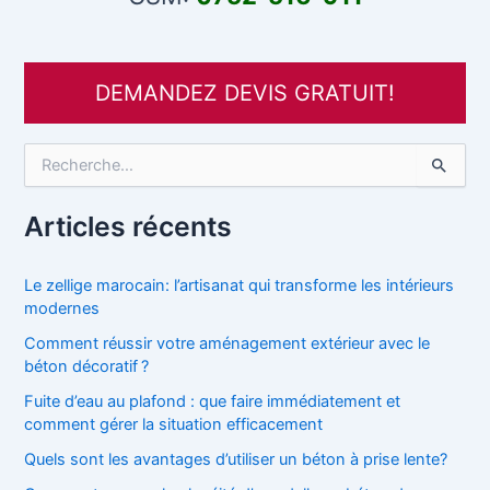
DEMANDEZ DEVIS GRATUIT!
R
e
c
h
Articles récents
e
r
c
Le zellige marocain: l’artisanat qui transforme les intérieurs
h
modernes
e
Comment réussir votre aménagement extérieur avec le
r
béton décoratif ?
:
Fuite d’eau au plafond : que faire immédiatement et
comment gérer la situation efficacement
Quels sont les avantages d’utiliser un béton à prise lente?