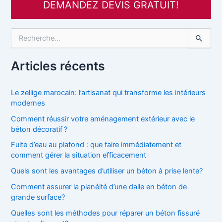
DEMANDEZ DEVIS GRATUIT!
R
e
c
h
Articles récents
e
r
c
Le zellige marocain: l’artisanat qui transforme les intérieurs
h
modernes
e
Comment réussir votre aménagement extérieur avec le
r
béton décoratif ?
:
Fuite d’eau au plafond : que faire immédiatement et
comment gérer la situation efficacement
Quels sont les avantages d’utiliser un béton à prise lente?
Comment assurer la planéité d’une dalle en béton de
grande surface?
Quelles sont les méthodes pour réparer un béton fissuré