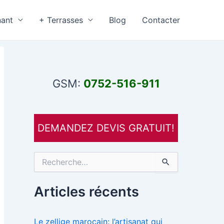
nant
+ Terrasses
Blog
Contacter
GSM:
0752-516-911
DEMANDEZ DEVIS GRATUIT!
R
e
c
h
Articles récents
e
r
c
Le zellige marocain: l’artisanat qui