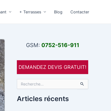
nant
+ Terrasses
Blog
Contacter
GSM:
0752-516-911
DEMANDEZ DEVIS GRATUIT!
R
e
c
h
Articles récents
e
r
c