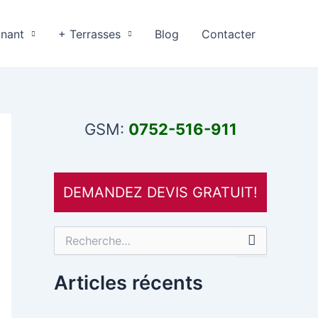
inant
+ Terrasses
Blog
Contacter
GSM:
0752-516-911
DEMANDEZ DEVIS GRATUIT!
R
e
c
h
Articles récents
e
r
c