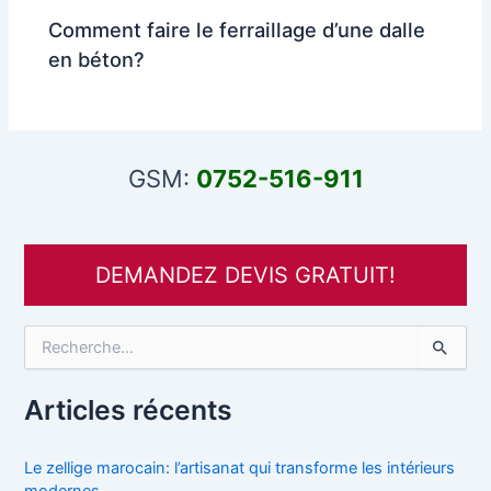
Comment faire le ferraillage d’une dalle
en béton?
GSM:
0752-516-911
DEMANDEZ DEVIS GRATUIT!
R
e
c
h
Articles récents
e
r
c
Le zellige marocain: l’artisanat qui transforme les intérieurs
h