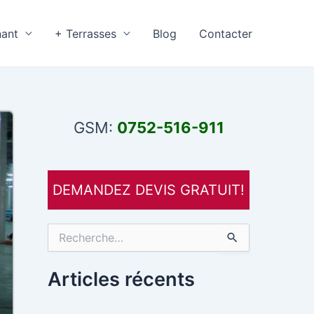
nant
+ Terrasses
Blog
Contacter
GSM:
0752-516-911
DEMANDEZ DEVIS GRATUIT!
R
e
c
h
Articles récents
e
r
c